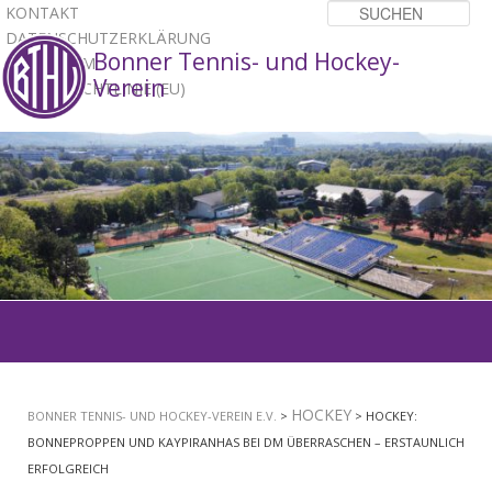
KONTAKT
Su
DATENSCHUTZERKLÄRUNG
Bonner Tennis- und Hockey-
IMPRESSUM
Verein
COOKIE-RICHTLINIE (EU)
1
2
3
Hauptmenü
ZUM
PRIMÄREN
HOCKEY
BONNER TENNIS- UND HOCKEY-VEREIN E.V.
>
> HOCKEY:
INHALT
BONNEPROPPEN UND KAYPIRANHAS BEI DM ÜBERRASCHEN – ERSTAUNLICH
ERFOLGREICH
SPRINGEN