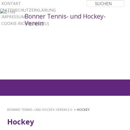
KONTAKT
Su
DATENSCHUTZERKLÄRUNG
Bonner Tennis- und Hockey-
IMPRESSUM
Verein
COOKIE-RICHTLINIE (EU)
1
2
3
Hauptmenü
ZUM
PRIMÄREN
BONNER TENNIS- UND HOCKEY-VEREIN E.V.
> HOCKEY
INHALT
Hockey
SPRINGEN