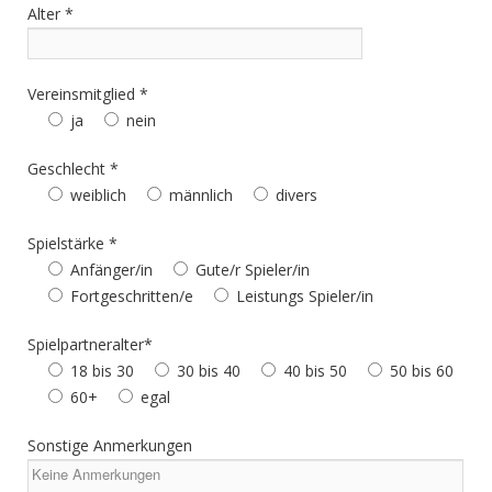
Alter *
Vereinsmitglied *
ja
nein
Geschlecht *
weiblich
männlich
divers
Spielstärke *
Anfänger/in
Gute/r Spieler/in
Fortgeschritten/e
Leistungs Spieler/in
Spielpartneralter*
18 bis 30
30 bis 40
40 bis 50
50 bis 60
60+
egal
Sonstige Anmerkungen