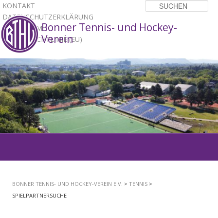
KONTAKT
Su
DATENSCHUTZERKLÄRUNG
Bonner Tennis- und Hockey-
IMPRESSUM
Verein
COOKIE-RICHTLINIE (EU)
1
2
3
Hauptmenü
ZUM
PRIMÄREN
BONNER TENNIS- UND HOCKEY-VEREIN E.V.
>
TENNIS
>
INHALT
SPIELPARTNERSUCHE
SPRINGEN