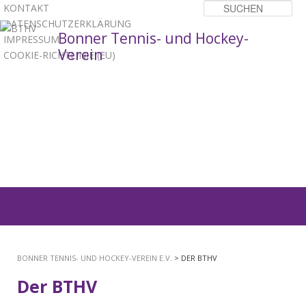
KONTAKT
Su
DATENSCHUTZERKLÄRUNG
Bonner Tennis- und Hockey-
IMPRESSUM
Verein
COOKIE-RICHTLINIE (EU)
1
2
3
Hauptmenü
ZUM
PRIMÄREN
BONNER TENNIS- UND HOCKEY-VEREIN E.V.
> DER BTHV
INHALT
Der BTHV
SPRINGEN