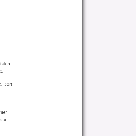
italen
t.
t. Dort
hier
ison.