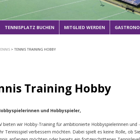
1
2
3
TENNISPLATZ BUCHEN
MITGLIED WERDEN
GASTRONO
TENNIS
> TENNIS TRAINING HOBBY
nnis Training Hobby
Hobbyspielerinnen und Hobbyspieler,
 bieten wir Hobby-Training für ambitionierte Hobbyspielerinnen und -
ihr Tennisspiel verbessern möchten. Dabei spielt es keine Rolle, ob Si
nis anfangen möchten oder bereits ein fortgeschrittenes Tennisleve