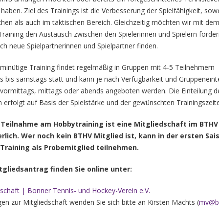
 haben. Ziel des Trainings ist die Verbesserung der Spielfähigkeit, sow
chen als auch im taktischen Bereich. Gleichzeitig möchten wir mit de
raining den Austausch zwischen den Spielerinnen und Spielern förder
ich neue Spielpartnerinnen und Spielpartner finden.
minütige Training findet regelmäßig in Gruppen mit 4-5 Teilnehmern
 bis samstags statt und kann je nach Verfügbarkeit und Gruppeneint
vormittags, mittags oder abends angeboten werden. Die Einteilung d
 erfolgt auf Basis der Spielstärke und der gewünschten Trainingszeit
e Teilnahme am Hobbytraining ist eine Mitgliedschaft im BTHV
erlich. Wer noch kein BTHV Mitglied ist, kann in der ersten Sa
Training als Probemitglied teilnehmen.
tgliedsantrag finden Sie online unter:
dschaft | Bonner Tennis- und Hockey-Verein e.V.
gen zur Mitgliedschaft wenden Sie sich bitte an Kirsten Machts (
mv@bt