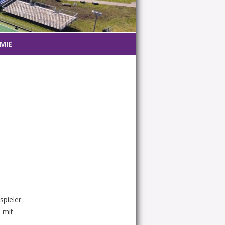
MIE
spieler
e mit
l