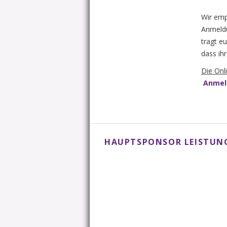
Wir emp
Anmeldu
tragt e
dass ih
Die On
Anmel
HAUPTSPONSOR LEISTU