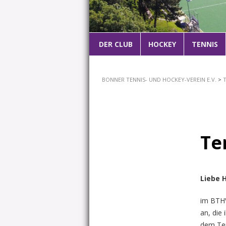
Hauptmenü
DER CLUB
ZUM
HOCKEY
TENNIS
PRIMÄREN
BONNER TENNIS- UND HOCKEY-VEREIN E.V.
>
INHALT
SPRINGEN
Te
Liebe 
im BTHV
an, die 
dem Ten