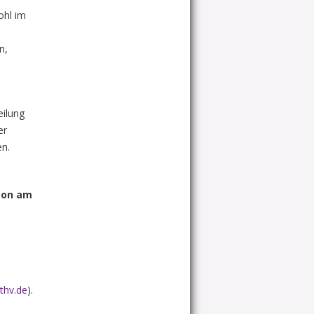
ohl im
m
n,
eilung
er
en.
ison am
hv.de
).