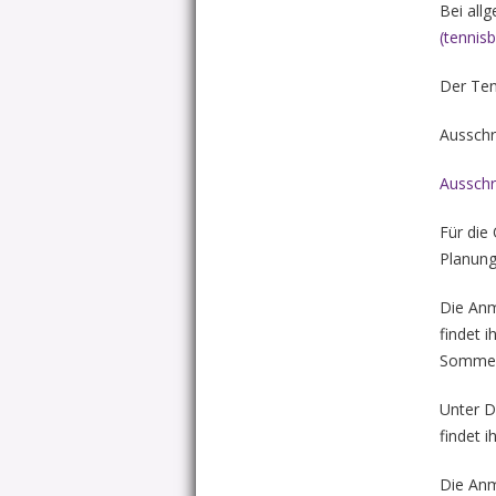
Bei all
(tennis
Der Ten
Ausschr
Ausschr
Für die
Planun
Die Anm
findet 
Sommer
Unter Da
findet 
Die Anm