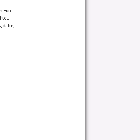
in Eure
htet,
g dafür,