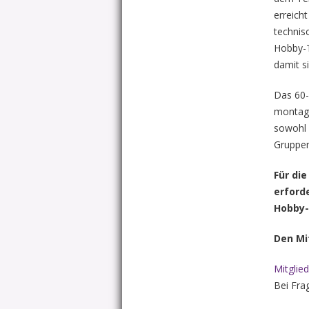
erreicht
technis
Hobby-T
damit s
Das 60-
montags
sowohl 
Gruppen
Für di
erford
Hobby-
Den Mi
Mitglie
Bei Fra