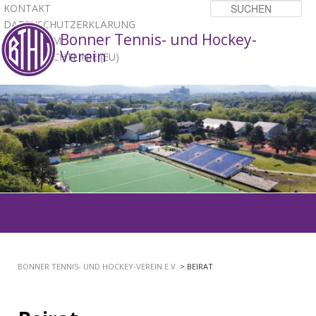
KONTAKT
Su
DATENSCHUTZERKLÄRUNG
Bonner Tennis- und Hockey-
IMPRESSUM
Verein
COOKIE-RICHTLINIE (EU)
1
2
3
Hauptmenü
ZUM
PRIMÄREN
BONNER TENNIS- UND HOCKEY-VEREIN E.V.
> BEIRAT
INHALT
SPRINGEN