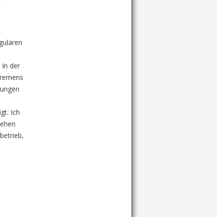
f
gulären
 In der
Bremens
rungen
gt. Ich
hehen
betrieb,