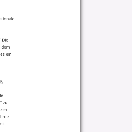
ationale
d
” Die
it dem
es ein
K
le
” zu
nzen
nahme
mit