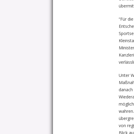
übermitt
“Für di
Entsche
Sportse
Kleinst
Ministe
Kanzler
verläss
Unter W
Maßnahm
danach 
Wiedera
möglich
wahren.
übergre
von reg
Blick a