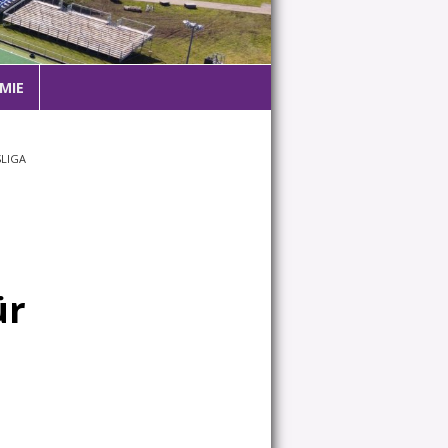
MIE
SLIGA
ür