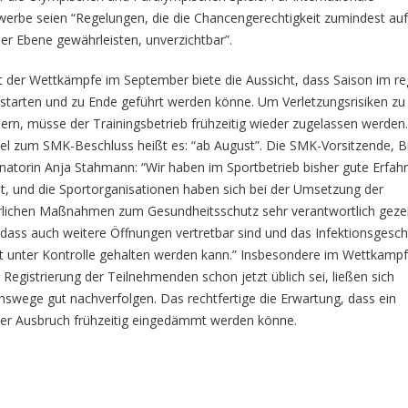
erbe seien “Regelungen, die die Chancengerechtigkeit zumindest au
ler Ebene gewährleisten, unverzichtbar”.
rt der Wettkämpfe im September biete die Aussicht, dass Saison im re
 starten und zu Ende geführt werden könne. Um Verletzungsrisiken zu
ern, müsse der Trainingsbetrieb frühzeitig wieder zugelassen werden.
l zum SMK-Beschluss heißt es: “ab August”. Die SMK-Vorsitzende, 
natorin Anja Stahmann: “Wir haben im Sportbetrieb bisher gute Erfah
, und die Sportorganisationen haben sich bei der Umsetzung der
rlichen Maßnahmen zum Gesundheitsschutz sehr verantwortlich gezei
 dass auch weitere Öffnungen vertretbar sind und das Infektionsgesc
t unter Kontrolle gehalten werden kann.” Insbesondere im Wettkampf
 Registrierung der Teilnehmenden schon jetzt üblich sei, ließen sich
onswege gut nachverfolgen. Das rechtfertige die Erwartung, dass ein
er Ausbruch frühzeitig eingedämmt werden könne.