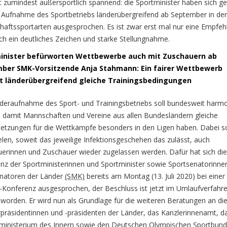
bt zumindest außersportlich spannend: die Sportminister haben sich g
e Aufnahme des Sportbetriebs länderübergreifend ab September in de
aftssportarten ausgesprochen. Es ist zwar erst mal nur eine Empfeh
ch ein deutliches Zeichen und starke Stellungnahme.
inister befürworten Wettbewerbe auch mit Zuschauern ab
ber SMK-Vorsitzende Anja Stahmann: Ein fairer Wettbewerb
t länderübergreifend gleiche Trainingsbedingungen
deraufnahme des Sport- und Trainingsbetriebs soll bundesweit harmo
 damit Mannschaften und Vereine aus allen Bundesländern gleiche
etzungen für die Wettkämpfe besonders in den Ligen haben. Dabei so
elen, soweit das jeweilige Infektionsgeschehen das zulässt, auch
erinnen und Zuschauer wieder zugelassen werden. Dafür hat sich di
nz der Sportministerinnen und Sportminister sowie Sportsenatorinne
natoren der Länder
(SMK)
bereits am Montag (13. Juli 2020) bei einer
-Konferenz ausgesprochen, der Beschluss ist jetzt im Umlaufverfahr
 worden. Er wird nun als Grundlage für die weiteren Beratungen an di
rpräsidentinnen und -präsidenten der Länder, das Kanzlerinnenamt, d
inisterium des Innern sowie den Deutschen Olympischen Sportbun