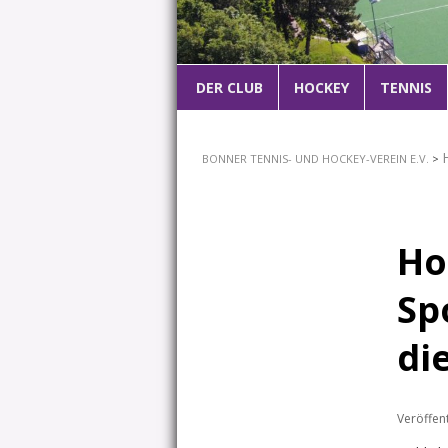
Hauptmenü
DER CLUB
ZUM
HOCKEY
TENNIS
PRIMÄREN
BONNER TENNIS- UND HOCKEY-VEREIN E.V.
>
INHALT
SPRINGEN
Ho
Sp
di
Veröffen