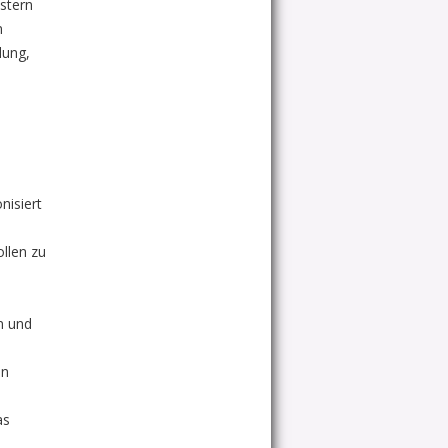
estern
n
lung,
nisiert
llen zu
e
n und
en
e
as
d