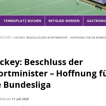
1
2
3
TENNISPLATZ BUCHEN
MITGLIED WERDEN
GASTRONO
HOCKEY
> HOCKEY: BESCHLUSS DER SPORTMINISTER – HOFFNUNG FÜR DIE BUNDE
ckey: Beschluss der
ortminister – Hoffnung f
e Bundesliga
tlicht am
17. Juli 2020