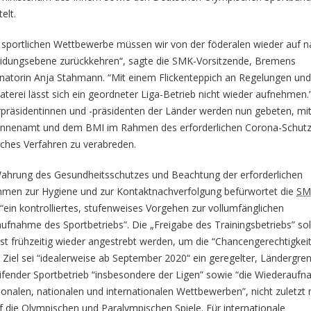
elt.
e sportlichen Wettbewerbe müssen wir von der föderalen wieder auf n
idungsebene zurückkehren“, sagte die SMK-Vorsitzende, Bremens
natorin Anja Stahmann. “Mit einem Flickenteppich an Regelungen un
aaterei lässt sich ein geordneter Liga-Betrieb nicht wieder aufnehmen.
rpräsidentinnen und -präsidenten der Länder werden nun gebeten, m
innenamt und dem BMI im Rahmen des erforderlichen Corona-Schutz
liches Verfahren zu verabreden.
ahrung des Gesundheitsschutzes und Beachtung der erforderlichen
en zur Hygiene und zur Kontaktnachverfolgung befürwortet die
SM
“ein kontrolliertes, stufenweises Vorgehen zur vollumfänglichen
ufnahme des Sportbetriebs”. Die „Freigabe des Trainingsbetriebs” sol
st frühzeitig wieder angestrebt werden, um die “Chancengerechtigkeit
 Ziel sei “idealerweise ab September 2020“ ein geregelter, Ländergre
ifender Sportbetrieb “insbesondere der Ligen” sowie “die Wiederauf
ionalen, nationalen und internationalen Wettbewerben”, nicht zuletzt 
uf die Olympischen und Paralympischen Spiele. Für internationale