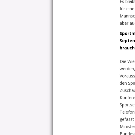
Es blei
für ein
Mannsch
aber au
Sportm
Septem
brauch
Die Wie
werden,
Vorauss
den Spi
Zuschau
Konfere
Sportse
Telefon
gefasst
Ministe
Bundesm