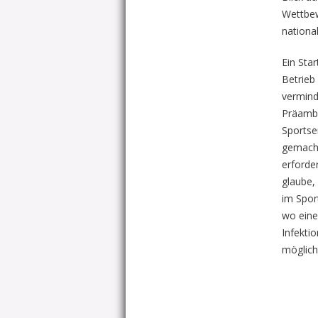
Wettbew
nationa
Ein Sta
Betrieb
vermind
Präambe
Sportse
gemacht
erforde
glaube,
im Spor
wo eine
Infekti
möglich