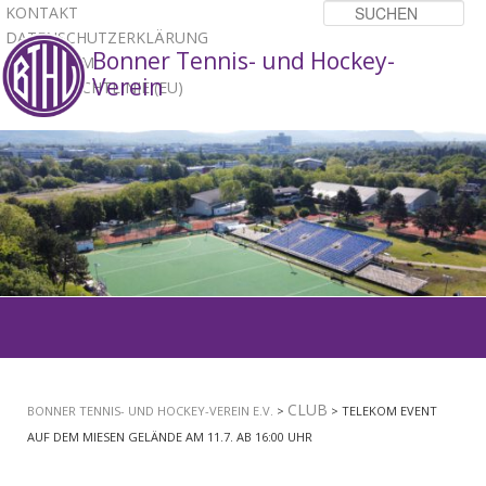
KONTAKT
Su
DATENSCHUTZERKLÄRUNG
Bonner Tennis- und Hockey-
IMPRESSUM
Verein
COOKIE-RICHTLINIE (EU)
1
2
3
Hauptmenü
ZUM
PRIMÄREN
CLUB
BONNER TENNIS- UND HOCKEY-VEREIN E.V.
>
> TELEKOM EVENT
INHALT
AUF DEM MIESEN GELÄNDE AM 11.7. AB 16:00 UHR
SPRINGEN