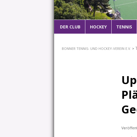
Hauptmenü
DER CLUB
ZUM
HOCKEY
TENNIS
PRIMÄREN
BONNER TENNIS- UND HOCKEY-VEREIN E.V.
>
INHALT
SPRINGEN
Up
Pl
Ge
Veröffen