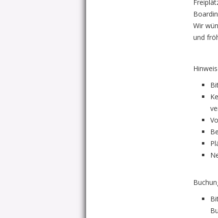
Freiplä
Boardin
Wir wün
und fr
Hinweis
Bi
Ke
ve
Vo
Be
Pl
Ne
Buchun
Bi
Bu