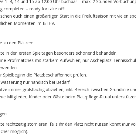
tze 1–4, 14 und 15 ab 12:00 Uhr buchbar – max. 2 Stunden Vorbuchungs
g completed – ready for take off!
schen euch einen großartigen Start in die Freiluftsaison mit vielen spo
öhlichen Momenten im BTHV.
e zu den Plätzen:
tte in den ersten Spieltagen besonders schonend behandeln.
ine Profimatches mit starkem Aufwühlen; nur Ascheplatz-Tennisschu
rwenden.
r Spielbeginn die Platzbeschaffenheit prüfen.
wässerung nur händisch bei Bedarf.
ätze immer großflächig abziehen, inkl. Bereich zwischen Grundlinie un
ue Mitglieder, Kinder oder Gäste beim Platzpflege-Ritual unterstützen
gen:
tte rechtzeitig stornieren, falls ihr den Platz nicht nutzen könnt (nur 
cher möglich).