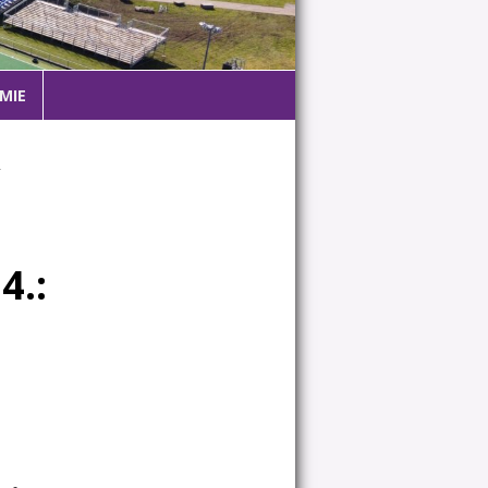
MIE
T
4.: