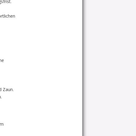
frist.
rtlichen
he
d Zaun.
.
vom