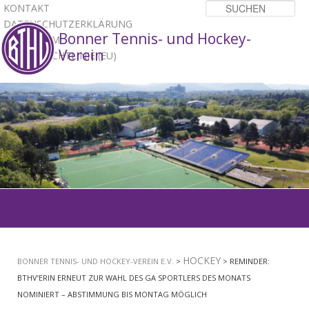
KONTAKT
Su
DATENSCHUTZERKLÄRUNG
Bonner Tennis- und Hockey-
IMPRESSUM
Verein
COOKIE-RICHTLINIE (EU)
1
2
3
Hauptmenü
ZUM
PRIMÄREN
HOCKEY
BONNER TENNIS- UND HOCKEY-VEREIN E.V.
>
> REMINDER:
INHALT
BTHV’ERIN ERNEUT ZUR WAHL DES GA SPORTLERS DES MONATS
NOMINIERT – ABSTIMMUNG BIS MONTAG MÖGLICH
SPRINGEN