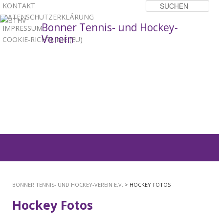
KONTAKT
Su
DATENSCHUTZERKLÄRUNG
Bonner Tennis- und Hockey-
IMPRESSUM
Verein
COOKIE-RICHTLINIE (EU)
1
2
3
Hauptmenü
ZUM
PRIMÄREN
BONNER TENNIS- UND HOCKEY-VEREIN E.V.
> HOCKEY FOTOS
INHALT
Hockey Fotos
SPRINGEN