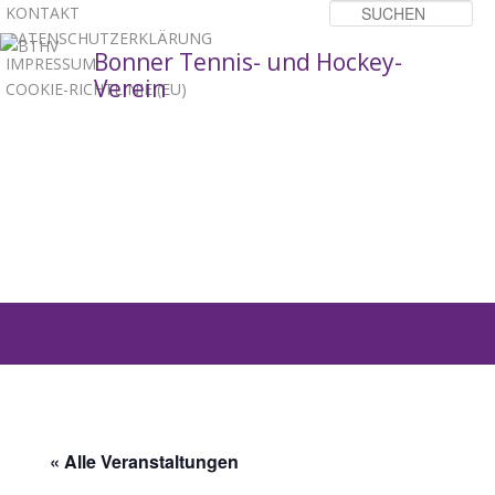
KONTAKT
Su
DATENSCHUTZERKLÄRUNG
Bonner Tennis- und Hockey-
IMPRESSUM
Verein
COOKIE-RICHTLINIE (EU)
1
2
3
Hauptmenü
ZUM
PRIMÄREN
INHALT
« Alle Veranstaltungen
SPRINGEN