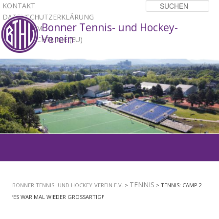
KONTAKT
Su
DATENSCHUTZERKLÄRUNG
Bonner Tennis- und Hockey-
IMPRESSUM
Verein
COOKIE-RICHTLINIE (EU)
1
2
3
Hauptmenü
ZUM
PRIMÄREN
TENNIS
BONNER TENNIS- UND HOCKEY-VEREIN E.V.
>
> TENNIS: CAMP 2 –
INHALT
‘ES WAR MAL WIEDER GROSSARTIG!’
SPRINGEN