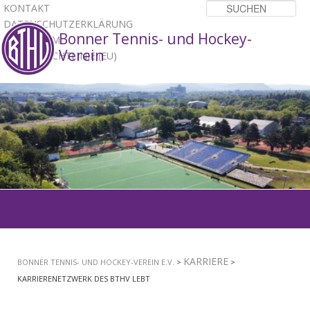
KONTAKT
Su
DATENSCHUTZERKLÄRUNG
Bonner Tennis- und Hockey-
IMPRESSUM
Verein
COOKIE-RICHTLINIE (EU)
1
2
3
Hauptmenü
ZUM
PRIMÄREN
KARRIERE
BONNER TENNIS- UND HOCKEY-VEREIN E.V.
>
>
INHALT
KARRIERENETZWERK DES BTHV LEBT
SPRINGEN