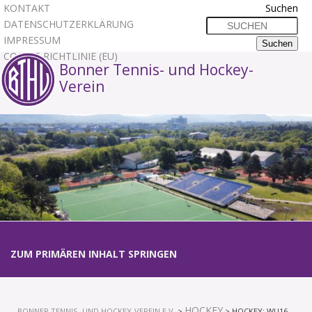
KONTAKT
Suchen
DATENSCHUTZERKLÄRUNG
IMPRESSUM
COOKIE-RICHTLINIE (EU)
Bonner Tennis- und Hockey-
Verein
1
2
3
Hauptmenü
ZUM PRIMÄREN INHALT SPRINGEN
HOCKEY
BONNER TENNIS- UND HOCKEY-VEREIN E.V.
>
> HOCKEY: WU16