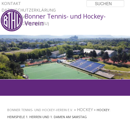
KONTAKT
Su
DATENSCHUTZERKLÄRUNG
Bonner Tennis- und Hockey-
IMPRESSUM
Verein
COOKIE-RICHTLINIE (EU)
1
2
3
Hauptmenü
ZUM
PRIMÄREN
HOCKEY
BONNER TENNIS- UND HOCKEY-VEREIN E.V.
>
> HOCKEY:
INHALT
HEIMSPIELE 1. HERREN UND 1. DAMEN AM SAMSTAG
SPRINGEN