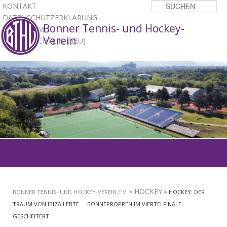
KONTAKT
Su
DATENSCHUTZERKLÄRUNG
Bonner Tennis- und Hockey-
IMPRESSUM
Verein
COOKIE-RICHTLINIE (EU)
1
2
3
Hauptmenü
ZUM
PRIMÄREN
HOCKEY
BONNER TENNIS- UND HOCKEY-VEREIN E.V.
>
> HOCKEY: DER
INHALT
TRAUM VON IBIZA LEBTE…- BONNEPROPPEN IM VIERTELFINALE
GESCHEITERT
SPRINGEN