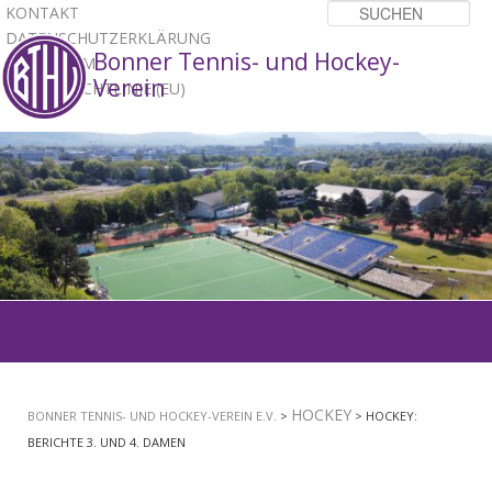
KONTAKT
Su
DATENSCHUTZERKLÄRUNG
Bonner Tennis- und Hockey-
IMPRESSUM
Verein
COOKIE-RICHTLINIE (EU)
1
2
3
Hauptmenü
ZUM
PRIMÄREN
HOCKEY
BONNER TENNIS- UND HOCKEY-VEREIN E.V.
>
> HOCKEY:
INHALT
BERICHTE 3. UND 4. DAMEN
SPRINGEN