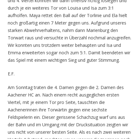
und 4. Viertel konnten wir dann offensiv richtig
loslegen und
durch je ein weiteres Tor von Louisa und Isa zum 3:1
aufholfen. Maya rettet den Ball auf der Torlinie und Ela hielt
noch großartig einen 7 Meter gegen uns. Aufgrund unseres
starken Abwehrverhaltens, nahm dann Marienburg den
Torwart raus und versuchte in Überzahl nochmal anzugreifen.
Wir konnten uns trotzdem weiter behaupten und Isa und
Emma erweiterten sogar noch zum 5:1. Damit beendeten wir
das Spiel mit einem wichtigen Sieg und guter Stimmung.
E.F.
Am Sonntag traten die 4. Damen gegen die 2. Damen des
Aachener HC an. Nach einem recht ausgeglichen ersten
Viertel, mit je einem Tor pro Seite, tauschten die
Aachenerinnen ihre Torwärtin gegen eine sechste
Feldspielerin ein. Dieser gerissene Schachzug warf uns aus
der Bahn und im Umgang mit der Drucksituation zeigten wir
uns nicht von unserer besten Seite. Als es nach zwei weiteren