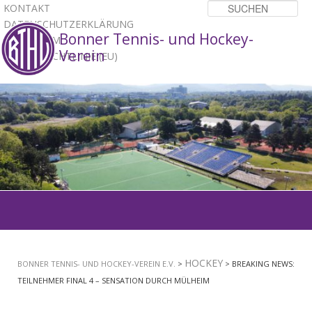
KONTAKT
Su
DATENSCHUTZERKLÄRUNG
Bonner Tennis- und Hockey-
IMPRESSUM
Verein
COOKIE-RICHTLINIE (EU)
1
2
3
Hauptmenü
ZUM
PRIMÄREN
HOCKEY
BONNER TENNIS- UND HOCKEY-VEREIN E.V.
>
> BREAKING NEWS:
INHALT
TEILNEHMER FINAL 4 – SENSATION DURCH MÜLHEIM
SPRINGEN