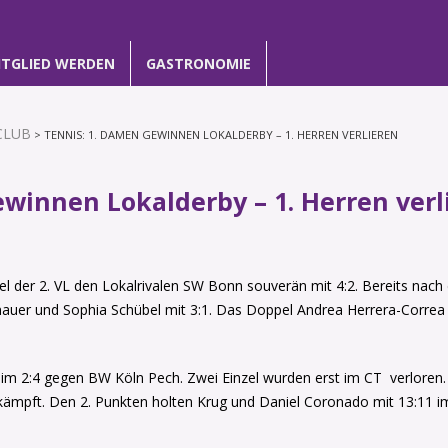
ITGLIED WERDEN
GASTRONOMIE
CLUB
> TENNIS: 1. DAMEN GEWINNEN LOKALDERBY – 1. HERREN VERLIEREN
ewinnen Lokalderby – 1. Herren verl
el der 2. VL den Lokalrivalen SW Bonn souverän mit 4:2. Bereits nac
uer und Sophia Schübel mit 3:1. Das Doppel Andrea Herrera-Correa
 beim 2:4 gegen BW Köln Pech. Zwei Einzel wurden erst im CT verlore
ämpft. Den 2. Punkten holten Krug und Daniel Coronado mit 13:11 i