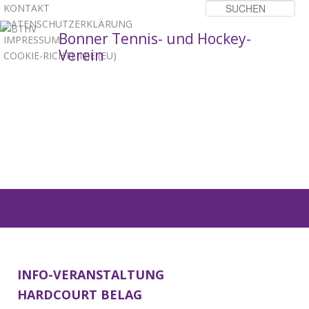
KONTAKT
Su
DATENSCHUTZERKLÄRUNG
Bonner Tennis- und Hockey-
IMPRESSUM
Verein
COOKIE-RICHTLINIE (EU)
1
2
3
Hauptmenü
ZUM
ZUM
PRIMÄREN
SEKUNDÄREN
INHALT
INHALT
INFO-VERANSTALTUNG
HARDCOURT BELAG
SPRINGEN
SPRINGEN