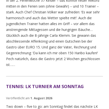
In der 2. Ferienwoche 57 Kinder – das könnte neuer Rekord
mitten in den Ferien sein (ohne Gewähr) – und 10 Trainer –
stark. Auch Chef Christian Völker war zufrieden: ‘Es war sehr
harmonisch und auch das Wetter spielte mit!’. Auch die
jugendlichen Trainer hatten alles im Griff – vor allem das
anstrengende Mittagessen und die hungrigen Bäuche…
Glücklich auch die 8-jährige Carla Klemm. Sie gewann das
abschliessende Affenkönig und einen Gutschein bei der
Gastro über EURO 15. Und ganz der Vater, Rechnung und
Gegenrechnung: ‘Da kann ich mir oben 150 Haribo kaufen!’
Pech natürlich, dass die Gastro jetzt 2 Wochen geschlossen
ist……
TENNIS: LK TURNIER AM SONNTAG
Veröffentlicht am
1. August 2026
Two down – five to go: am Sonntag findet das nächste LK