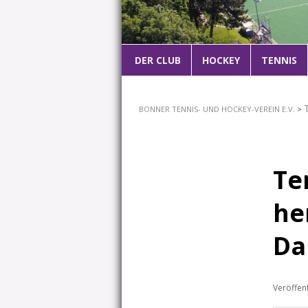
Hauptmenü
DER CLUB
ZUM
HOCKEY
TENNIS
PRIMÄREN
BONNER TENNIS- UND HOCKEY-VEREIN E.V.
>
INHALT
SPRINGEN
Te
he
Da
Veröffen