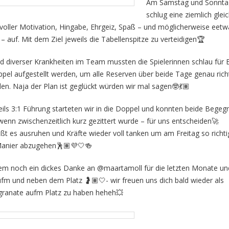
Am Samstag und Sonnta
schlug eine ziemlich glei
voller Motivation, Hingabe, Ehrgeiz, Spaß – und möglicherweise eetw
 – auf. Mit dem Ziel jeweils die Tabellenspitze zu verteidigen🏆
d diverser Krankheiten im Team mussten die Spielerinnen schlau für E
pel aufgestellt werden, um alle Reserven über beide Tage genau rich
ilen. Naja der Plan ist geglückt würden wir mal sagen🤓💃🏽
eils 3:1 Führung starteten wir in die Doppel und konnten beide Bege
wenn zwischenzeitlich kurz gezittert wurde – für uns entscheiden🚀
eißt es ausruhen und Kräfte wieder voll tanken um am Freitag so richt
anier abzugehen🕺🏽💜🤍🍻
m noch ein dickes Danke an @maartamoll für die letzten Monate un
fm und neben dem Platz 🤰🏽🤍- wir freuen uns dich bald wieder als
ranate aufm Platz zu haben heheh💥