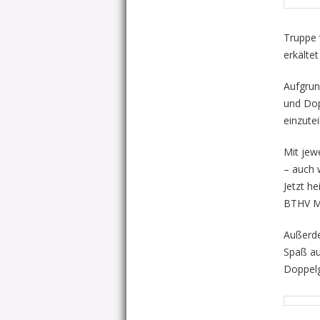
Truppe 
erkältet
Aufgrun
und Dop
einzute
Mit jew
– auch 
Jetzt h
BTHV M
Außerde
Spaß au
Doppelg