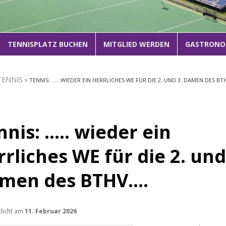
1
2
3
TENNISPLATZ BUCHEN
MITGLIED WERDEN
GASTRONO
TENNIS
> TENNIS: ….. WIEDER EIN HERRLICHES WE FÜR DIE 2. UND 3. DAMEN DES BT
nnis: ….. wieder ein
rrliches WE für die 2. und
men des BTHV….
tlicht am
11. Februar 2026