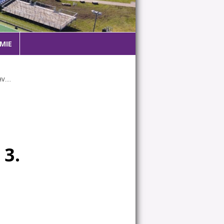
MIE
HV….
 3.