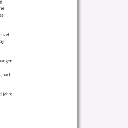
g
che
as
inzel
tig
gnungen
ig nach
d Jahre