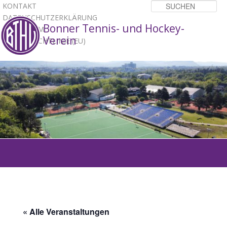
KONTAKT
Su
DATENSCHUTZERKLÄRUNG
Bonner Tennis- und Hockey-
IMPRESSUM
Verein
COOKIE-RICHTLINIE (EU)
1
2
3
Hauptmenü
ZUM
PRIMÄREN
INHALT
« Alle Veranstaltungen
SPRINGEN