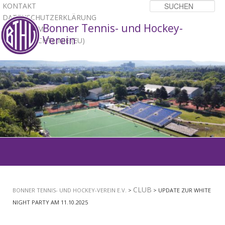
KONTAKT
Su
DATENSCHUTZERKLÄRUNG
Bonner Tennis- und Hockey-
IMPRESSUM
Verein
COOKIE-RICHTLINIE (EU)
1
2
3
Hauptmenü
ZUM
PRIMÄREN
CLUB
BONNER TENNIS- UND HOCKEY-VEREIN E.V.
>
> UPDATE ZUR WHITE
INHALT
NIGHT PARTY AM 11.10.2025
SPRINGEN