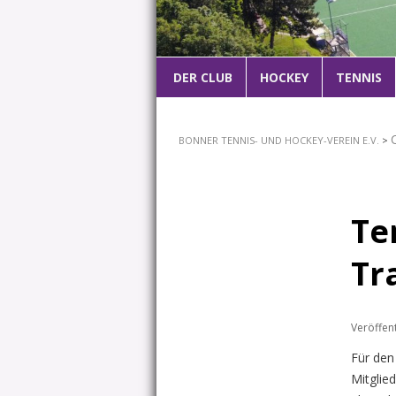
Hauptmenü
DER CLUB
ZUM
HOCKEY
TENNIS
PRIMÄREN
BONNER TENNIS- UND HOCKEY-VEREIN E.V.
>
INHALT
SPRINGEN
Te
Tr
Veröffen
Für den
Mitglie