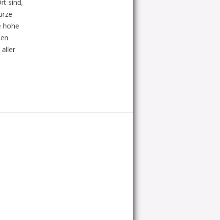
t sind,
kurze
ne hohe
den
 aller