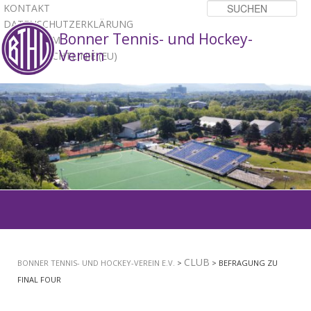
KONTAKT
Su
DATENSCHUTZERKLÄRUNG
Bonner Tennis- und Hockey-
IMPRESSUM
Verein
COOKIE-RICHTLINIE (EU)
1
2
3
Hauptmenü
ZUM
PRIMÄREN
CLUB
BONNER TENNIS- UND HOCKEY-VEREIN E.V.
>
> BEFRAGUNG ZU
INHALT
FINAL FOUR
SPRINGEN