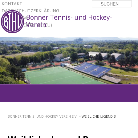
KONTAKT
Su
DATENSCHUTZERKLÄRUNG
Bonner Tennis- und Hockey-
IMPRESSUM
Verein
COOKIE-RICHTLINIE (EU)
1
2
3
Hauptmenü
ZUM
PRIMÄREN
BONNER TENNIS- UND HOCKEY-VEREIN E.V.
> WEIBLICHE JUGEND B
INHALT
SPRINGEN