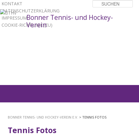
KONTAKT
Su
DATENSCHUTZERKLÄRUNG
Bonner Tennis- und Hockey-
IMPRESSUM
Verein
COOKIE-RICHTLINIE (EU)
1
2
3
Hauptmenü
ZUM
PRIMÄREN
BONNER TENNIS- UND HOCKEY-VEREIN E.V.
> TENNIS FOTOS
INHALT
Tennis Fotos
SPRINGEN