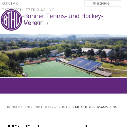
KONTAKT
Su
DATENSCHUTZERKLÄRUNG
Bonner Tennis- und Hockey-
IMPRESSUM
Verein
COOKIE-RICHTLINIE (EU)
1
2
3
Hauptmenü
ZUM
PRIMÄREN
BONNER TENNIS- UND HOCKEY-VEREIN E.V.
> MITGLIEDERVERSAMMLUNG
INHALT
SPRINGEN