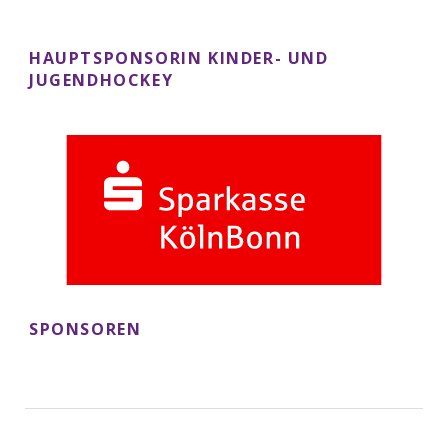
Ich stimme den
Datenschutzbestimmungen
und
der Verarbeitung meiner eingegbenen Daten zu. Ein
HAUPTSPONSORIN KINDER- UND
Widerruf ist jederzeit möglich.
JUGENDHOCKEY
Mit einem * markierte Felder sind Pflicht.
Bitte lasse dieses Feld leer.
SPONSOREN