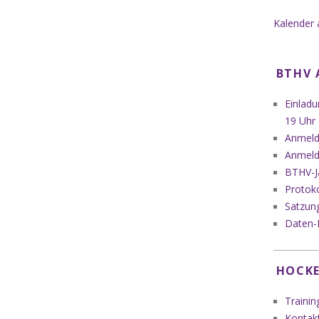
Kalender 
BTHV 
Einlad
19 Uhr
Anmeldu
Anmeld
BTHV-J
Protok
Satzung
Daten-
HOCKE
Trainin
Kontak