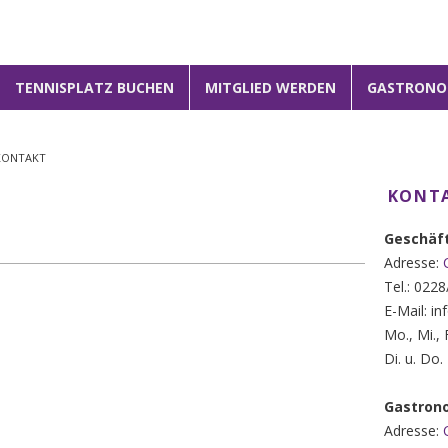
1
2
3
TENNISPLATZ BUCHEN
MITGLIED WERDEN
GASTRONO
KONTAKT
KONTA
Geschäft
Adresse:
Tel.: 022
E-Mail: i
Mo., Mi.,
Di. u. Do
Gastron
Adresse: