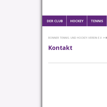
Hauptmenü
DER CLUB
ZUM
HOCKEY
TENNIS
PRIMÄREN
BONNER TENNIS- UND HOCKEY-VEREIN E.V.
> 
INHALT
Kontakt
SPRINGEN