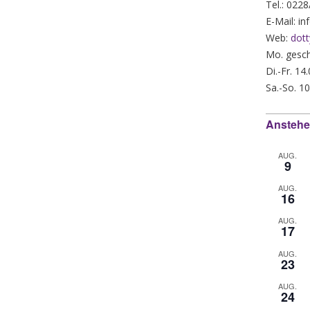
Tel.: 022
E-Mail: i
Web:
dott
Mo. gesch
Di.-Fr. 14
Sa.-So. 10
Anstehe
AUG.
9
AUG.
16
AUG.
17
AUG.
23
AUG.
24