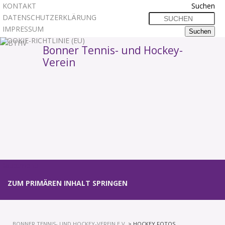
KONTAKT
Suchen
DATENSCHUTZERKLÄRUNG
IMPRESSUM
COOKIE-RICHTLINIE (EU)
Bonner Tennis- und Hockey-
Verein
1
2
3
Hauptmenü
ZUM PRIMÄREN INHALT SPRINGEN
BONNER TENNIS- UND HOCKEY-VEREIN E.V.
> HOCKEY FOTOS