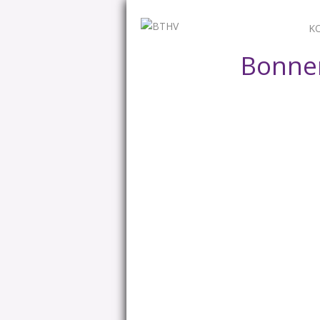
K
Bonner