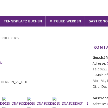
1
2
3
TENNISPLATZ BUCHEN
MITGLIED WERDEN
GASTRONO
HOCKEY FOTOS
KONTA
Geschäft
iv
Adresse:
Tel.: 022
E-Mail: i
Mo., Mi.,
_1HERREN_VS_DHC
Di. u. Do
Gastron
Adresse: