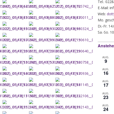
Tel.: 022
E-Mail: i
Web:
dott
Mo. gesch
Di.-Fr. 14
Sa.-So. 10
Anstehe
AUG.
9
AUG.
16
AUG.
17
AUG.
23
AUG.
24