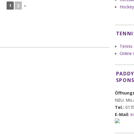
1
2
►
Hockey
TENNI
Tennis
Online
PADDY
SPON
Öffnung
NEU: Mo./
Tel.:
0170
E-Mail:
i