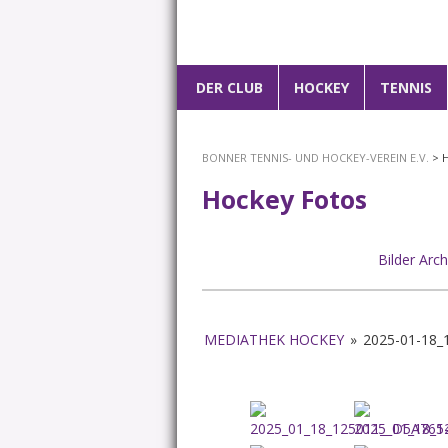
Hauptmenü
DER CLUB
ZUM
HOCKEY
TENNIS
PRIMÄREN
BONNER TENNIS- UND HOCKEY-VEREIN E.V.
> 
INHALT
Hockey Fotos
SPRINGEN
Bilder Arch
MEDIATHEK HOCKEY
»
2025-01-18