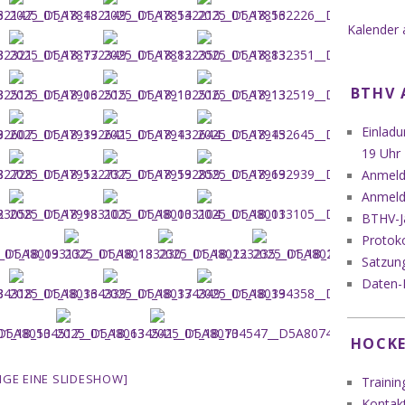
Kalender 
BTHV 
Einlad
19 Uhr
Anmeldu
Anmeld
BTHV-J
Protok
Satzung
Daten-
HOCKE
EIGE EINE SLIDESHOW]
Trainin
Kontak