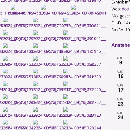
E-Mail: i
Web:
dott
Mo. gesch
Di.-Fr. 14
Sa.-So. 10
Anstehe
AUG.
9
AUG.
16
AUG.
17
AUG.
23
AUG.
24