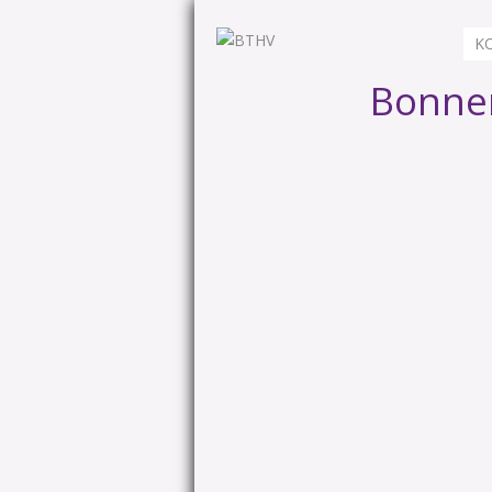
K
Bonner