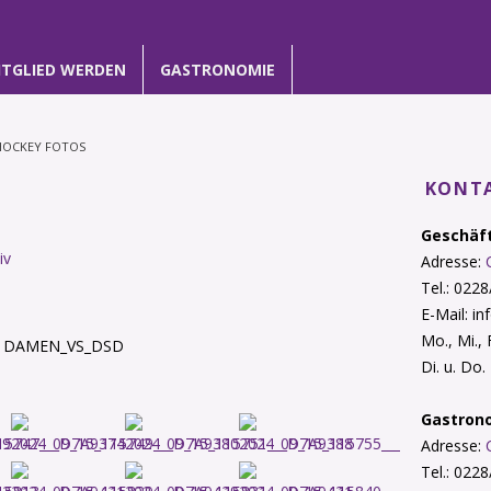
ITGLIED WERDEN
GASTRONOMIE
HOCKEY FOTOS
KONTA
Geschäft
iv
Adresse:
Tel.: 022
E-Mail: i
Mo., Mi.,
_1DAMEN_VS_DSD
Di. u. Do
Gastron
Adresse:
Tel.: 022