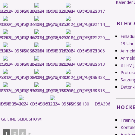
Kalender 
BTHV 
Einlad
19 Uhr
Anmeldu
Anmeld
BTHV-J
Protok
Satzung
Daten-
HOCKE
EIGE EINE SLIDESHOW]
Trainin
Kontak
1
2
3
►
Hockey