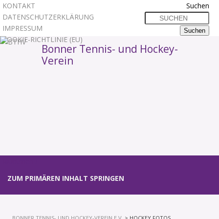
KONTAKT
Suchen
DATENSCHUTZERKLÄRUNG
IMPRESSUM
COOKIE-RICHTLINIE (EU)
Bonner Tennis- und Hockey-
Verein
1
2
3
Hauptmenü
ZUM PRIMÄREN INHALT SPRINGEN
BONNER TENNIS- UND HOCKEY-VEREIN E.V.
> HOCKEY FOTOS