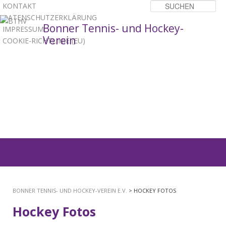
KONTAKT
Su
DATENSCHUTZERKLÄRUNG
Bonner Tennis- und Hockey-
IMPRESSUM
Verein
COOKIE-RICHTLINIE (EU)
1
2
3
Hauptmenü
ZUM
PRIMÄREN
BONNER TENNIS- UND HOCKEY-VEREIN E.V.
> HOCKEY FOTOS
INHALT
Hockey Fotos
SPRINGEN