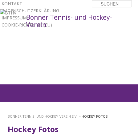
KONTAKT
Su
DATENSCHUTZERKLÄRUNG
Bonner Tennis- und Hockey-
IMPRESSUM
Verein
COOKIE-RICHTLINIE (EU)
1
2
3
Hauptmenü
ZUM
PRIMÄREN
BONNER TENNIS- UND HOCKEY-VEREIN E.V.
> HOCKEY FOTOS
INHALT
Hockey Fotos
SPRINGEN