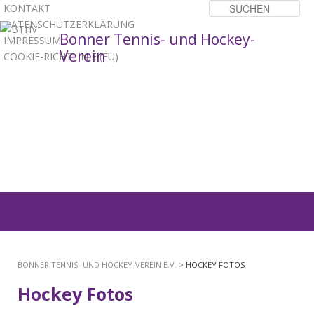
KONTAKT
Su
DATENSCHUTZERKLÄRUNG
Bonner Tennis- und Hockey-
IMPRESSUM
Verein
COOKIE-RICHTLINIE (EU)
1
2
3
Hauptmenü
ZUM
PRIMÄREN
BONNER TENNIS- UND HOCKEY-VEREIN E.V.
> HOCKEY FOTOS
INHALT
Hockey Fotos
SPRINGEN