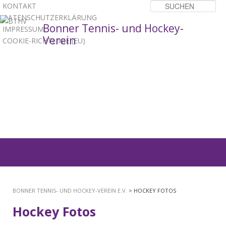
KONTAKT
Su
DATENSCHUTZERKLÄRUNG
Bonner Tennis- und Hockey-
IMPRESSUM
Verein
COOKIE-RICHTLINIE (EU)
1
2
3
Hauptmenü
ZUM
PRIMÄREN
BONNER TENNIS- UND HOCKEY-VEREIN E.V.
> HOCKEY FOTOS
INHALT
Hockey Fotos
SPRINGEN