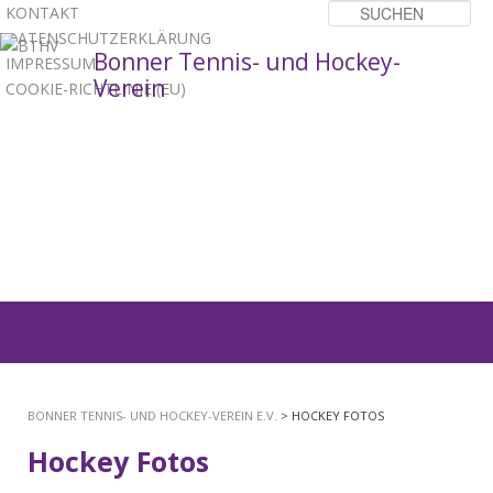
KONTAKT
Su
DATENSCHUTZERKLÄRUNG
Bonner Tennis- und Hockey-
IMPRESSUM
Verein
COOKIE-RICHTLINIE (EU)
1
2
3
Hauptmenü
ZUM
PRIMÄREN
BONNER TENNIS- UND HOCKEY-VEREIN E.V.
> HOCKEY FOTOS
INHALT
Hockey Fotos
SPRINGEN