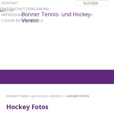
KONTAKT
Su
DATENSCHUTZERKLÄRUNG
Bonner Tennis- und Hockey-
IMPRESSUM
Verein
COOKIE-RICHTLINIE (EU)
1
2
3
Hauptmenü
ZUM
PRIMÄREN
BONNER TENNIS- UND HOCKEY-VEREIN E.V.
> HOCKEY FOTOS
INHALT
Hockey Fotos
SPRINGEN