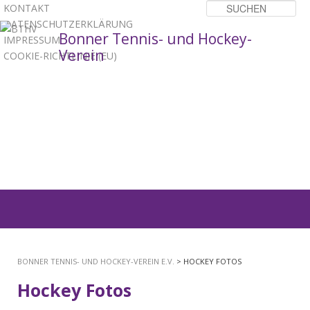
KONTAKT
Su
DATENSCHUTZERKLÄRUNG
Bonner Tennis- und Hockey-
IMPRESSUM
Verein
COOKIE-RICHTLINIE (EU)
1
2
3
Hauptmenü
ZUM
PRIMÄREN
BONNER TENNIS- UND HOCKEY-VEREIN E.V.
> HOCKEY FOTOS
INHALT
Hockey Fotos
SPRINGEN