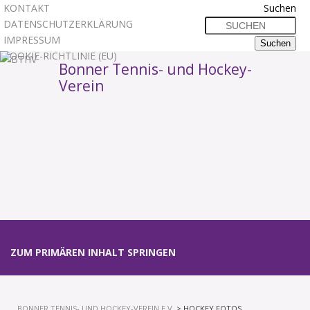
KONTAKT
Suchen
DATENSCHUTZERKLÄRUNG
IMPRESSUM
COOKIE-RICHTLINIE (EU)
Bonner Tennis- und Hockey-
Verein
1
2
3
Hauptmenü
ZUM PRIMÄREN INHALT SPRINGEN
BONNER TENNIS- UND HOCKEY-VEREIN E.V.
> HOCKEY FOTOS