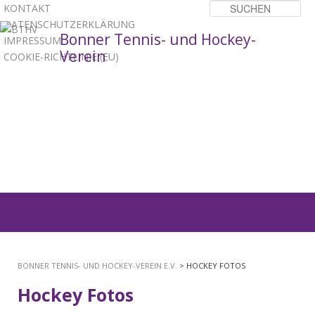
KONTAKT
Su
DATENSCHUTZERKLÄRUNG
Bonner Tennis- und Hockey-
IMPRESSUM
Verein
COOKIE-RICHTLINIE (EU)
1
2
3
Hauptmenü
ZUM
PRIMÄREN
BONNER TENNIS- UND HOCKEY-VEREIN E.V.
> HOCKEY FOTOS
INHALT
Hockey Fotos
SPRINGEN