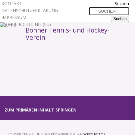
KONTAKT
Suchen
DATENSCHUTZERKLÄRUNG
IMPRESSUM
COOKIE-RICHTLINIE (EU)
Bonner Tennis- und Hockey-
Verein
1
2
3
Hauptmenü
ZUM PRIMÄREN INHALT SPRINGEN
BONNER TENNIS- UND HOCKEY-VEREIN E.V.
> HOCKEY FOTOS