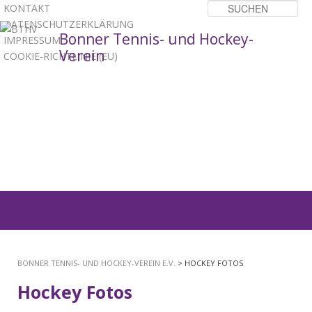
KONTAKT
Su
DATENSCHUTZERKLÄRUNG
Bonner Tennis- und Hockey-
IMPRESSUM
Verein
COOKIE-RICHTLINIE (EU)
1
2
3
Hauptmenü
ZUM
PRIMÄREN
BONNER TENNIS- UND HOCKEY-VEREIN E.V.
> HOCKEY FOTOS
INHALT
Hockey Fotos
SPRINGEN