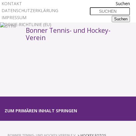
KONTAKT
Suchen
DATENSCHUTZERKLÄRUNG
IMPRESSUM
COOKIE-RICHTLINIE (EU)
Bonner Tennis- und Hockey-
Verein
1
2
3
Hauptmenü
ZUM PRIMÄREN INHALT SPRINGEN
BONNER TENNIS- UND HOCKEY-VEREIN E.V.
> HOCKEY FOTOS