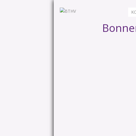
K
Bonner