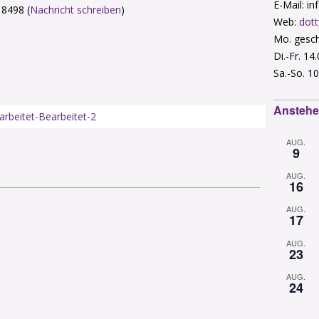
E-Mail: i
 8498 (
Nachricht schreiben
)
Web:
dott
Mo. gesch
Di.-Fr. 14
Sa.-So. 10
Anstehe
AUG.
9
AUG.
16
AUG.
17
AUG.
23
AUG.
24