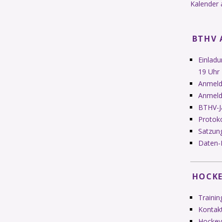
Kalender 
BTHV 
Einlad
19 Uhr
Anmeldu
Anmeld
BTHV-J
Protok
Satzung
Daten-
HOCKE
Trainin
Kontak
Hockey