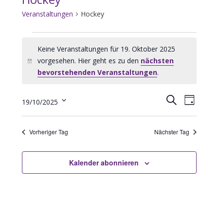
Veranstaltungen
Hockey
Veranstaltungen
Keine Veranstaltungen für 19. Oktober 2025
für
vorgesehen. Hier geht es zu den
nächsten
19.
Hinweis
bevorstehenden Veranstaltungen
.
Oktober
2025
Veranstaltungen
Veransta
Suche
19/10/2025
Tag
Such-
Ansichte
Datum
und
Navigati
wählen.
Vorheriger Tag
Nächster Tag
Ansichtennavigat
Kalender abonnieren